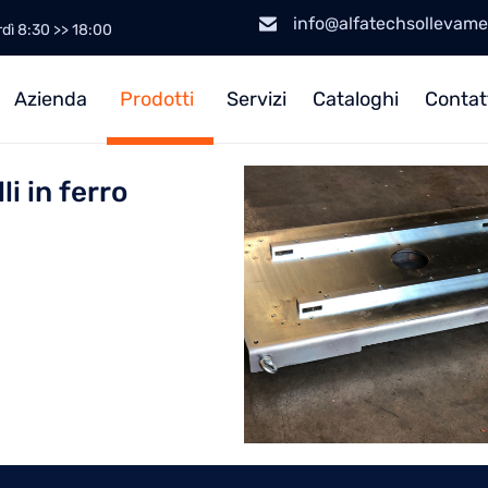
info@alfatechsollevam
rdì 8:30 >> 18:00
Azienda
Prodotti
Servizi
Cataloghi
Contat
li in ferro