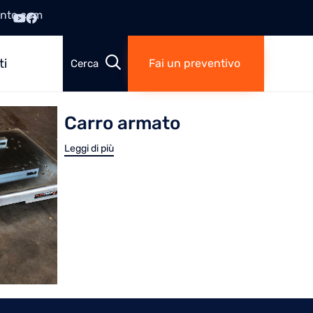
ento.com
Skip
to

ti
Fai un preventivo
content
Carro armato
Leggi di più