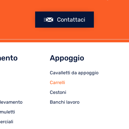
Contattaci
mento
Appoggio
Cavalletti da appoggio
Carrelli
Cestoni
ollevamento
Banchi lavoro
 muletti
rciali