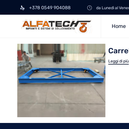
+378 0549 904088
da Lunedì al Vene
Home
Carrel
Leggi di più